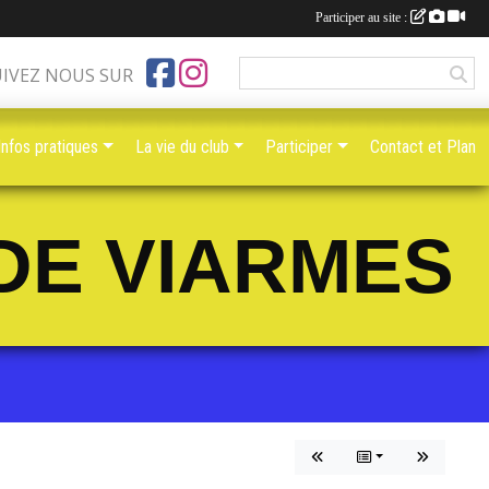
Participer au site :
UIVEZ NOUS SUR
Infos pratiques
La vie du club
Participer
Contact et Plan
DE VIARMES