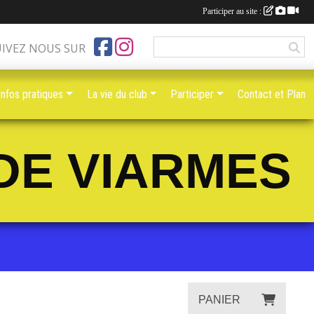
Participer au site :
UIVEZ NOUS SUR
Infos pratiques
La vie du club
Participer
Contact et Plan
DE VIARMES
PANIER