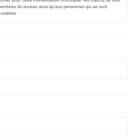
donner pour cette manifestation honorable; les matchs se sont
 membres du bureau ainsi qu'aux personnes qui se sont
roulettes