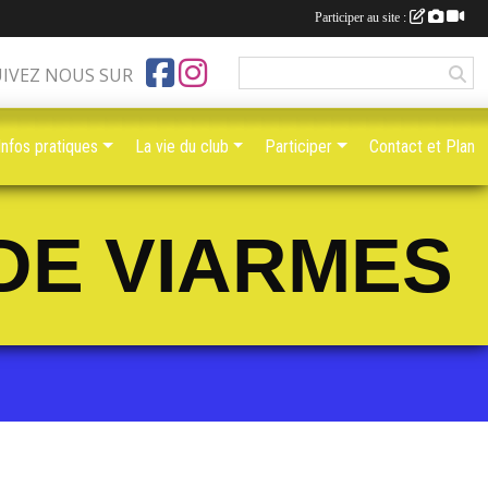
Participer au site :
UIVEZ NOUS SUR
Infos pratiques
La vie du club
Participer
Contact et Plan
DE VIARMES