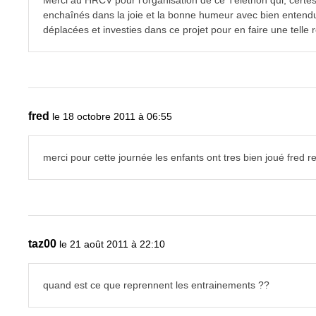
Merci au HRCV pour l'organisation de ce Téléthon qui, certes
enchaînés dans la joie et la bonne humeur avec bien entendu
déplacées et investies dans ce projet pour en faire une telle 
fred
le 18 octobre 2011 à 06:55
merci pour cette journée les enfants ont tres bien joué fred
taz00
le 21 août 2011 à 22:10
quand est ce que reprennent les entrainements ??