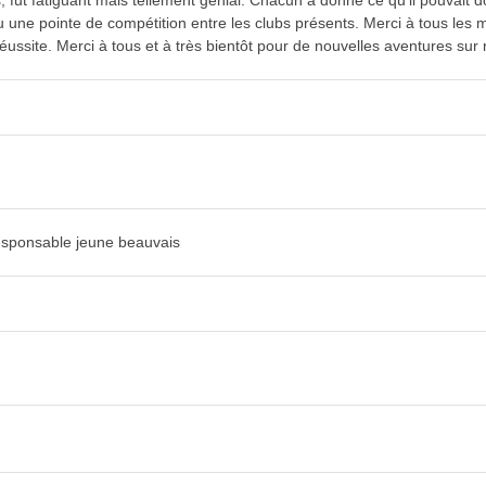
, fut fatiguant mais tellement génial. Chacun à donné ce qu'il pouvait 
 une pointe de compétition entre les clubs présents. Merci à tous les
réussite. Merci à tous et à très bientôt pour de nouvelles aventures sur 
 responsable jeune beauvais