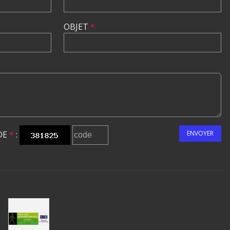
OBJET
*
DE
*
:
ENVOYER