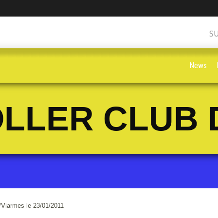
S
News
LLER CLUB 
/Viarmes le 23/01/2011