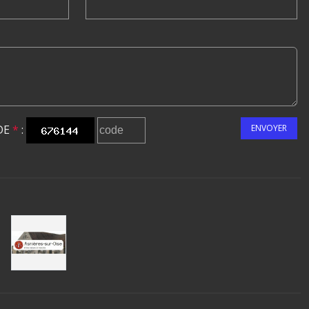
DE
*
:
ENVOYER