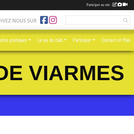
Participer au site :
UIVEZ NOUS SUR
Infos pratiques
La vie du club
Participer
Contact et Plan
DE VIARMES