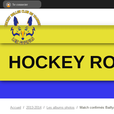
Panneau de gestion des cookies
Se connecter
HOCKEY RO
Accueil
2013-2014
Les albums photos
Match confirmés Bailly