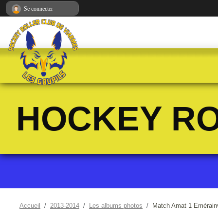
Panneau de gestion des cookies
Se connecter
HOCKEY RO
Accueil
2013-2014
Les albums photos
Match Amat 1 Emérainv