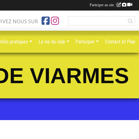
Participer au site :
UIVEZ NOUS SUR
Infos pratiques
La vie du club
Participer
Contact et Plan
DE VIARMES