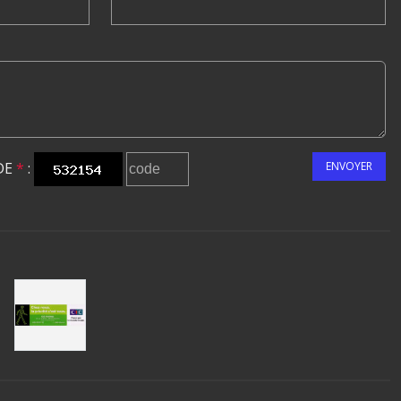
DE
*
:
ENVOYER