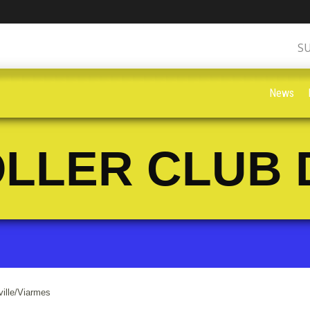
S
News
LLER CLUB 
ille/Viarmes