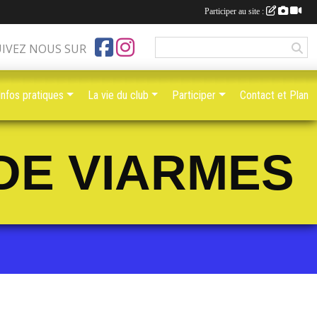
Participer au site :
UIVEZ NOUS SUR
Infos pratiques
La vie du club
Participer
Contact et Plan
DE VIARMES