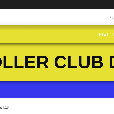
S
News
LLER CLUB 
at U18