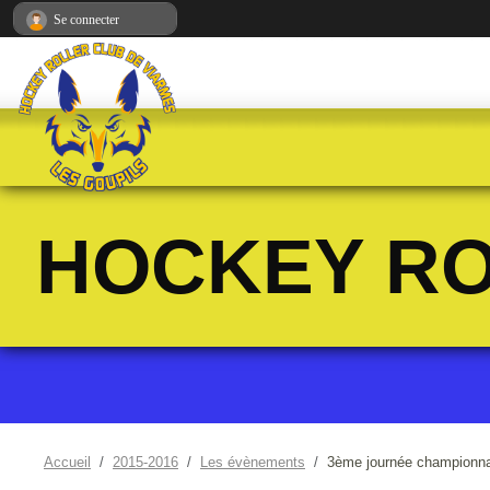
Panneau de gestion des cookies
Se connecter
HOCKEY RO
Accueil
2015-2016
Les évènements
3ème journée championn